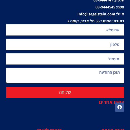
טלפון: 03-9444747
פקס: 03-9444545
מייל: info@segelstein.com
כתובת: המסגר 56 תל אביב, קומה 2
שליחה
עקבו אחרינו