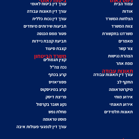
ניווט באתר
ביטוח לאומי
עמוד הבית
עורך דין ביטוח לאומי
אודות
עורך דין תאונות עבודה
הצלחות המשרד
עורך דין נכות כללית
צוות המשרד
תביעות שירותים מיוחדים
משרדנו בתקשורת
פטור ממס הכנסה
מאמרים
תביעת קצבת ניידות
צור קשר
קצבת סיעוד
משרד הביטחון
הצהרת נגישות
קצין תגמולים
מפת אתר
נכה צה"ל
תאונות עבודה
עורך דין תאונות עבודה
קרע בכתף
התקף לב
פסוריאזיס
מיקרוטראומה
קרע במיניסקוס
אירוע מוחי
פריצת דיסק
אירוע תאונתי
נקע ושבר בקרסול
תאונות תלמידים
מחלת נפש
פוסט טראומה
עורך דין לנפגעי פעולות איבה