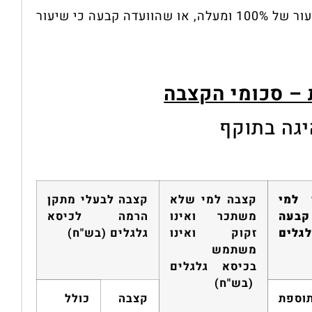
אם נקבע כי הוא זכאי לקצבת שירותים מיוחדים בשיעור של 100% ומעלה, או שהוועדה קבעה כי שיעור
 – סכומי הקצבה
יגה בתוקף
למי
קצבה למי ש
לא
קצבה לבעלי
מתקן
קבעה
משתכר
ואינו
הרמה לכיסא
לגלים
זקוק ואינו
גלגלים
(בש"ח)
משתמש
בכיסא גלגלים
(בש"ח)
תוספת
קצבה
כולל