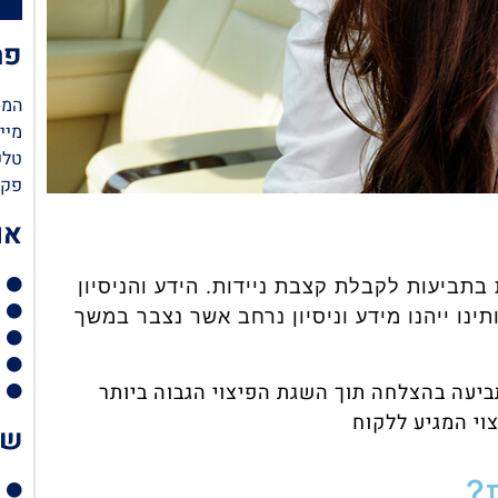
פר
המסגר 56 תל
מייל: tein.com
טלפון: 7
פקס: 545
או
ן זגלשטיין מייצג משנת 2006 לקוחות בתביעות לקבלת קצבת ניידות. הידע והניסיון
ו ייהנו מידע וניסיון נרחב אשר נצבר במשך
התביעה בהצלחה תוך השגת הפיצוי הגבוה ביותר
שי
?