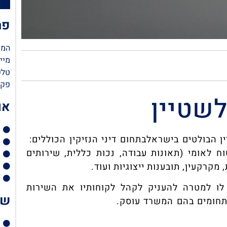
פר
המסגר 56 תל
מייל: tein.com
טלפון: 7
פקס: 545
לשטיין
או
ן הבולטים בישראלבתחום דיני הנזיקין הכוללים:
וח לאומי (תאונות עבודה, נכות כללית, שירותים
 מקרקעין, תובענות ייצוגיות ועוד.
 דין זגלשטיין הוקם בשנת 2012, ושם לו למטרה להעניק לקהל לקוחותיו את השירות
שי
התחומים בהם המשרד עוסק.
אודות משרד עורכי דין