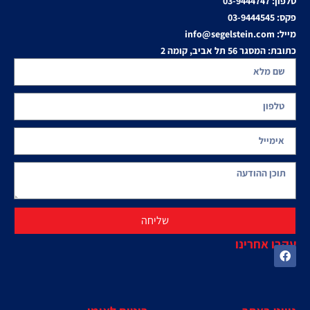
טלפון: 03-9444747
פקס: 03-9444545
מייל: info@segelstein.com
כתובת: המסגר 56 תל אביב, קומה 2
שליחה
עקבו אחרינו