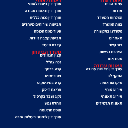
ניווט באתר
ביטוח לאומי
עמוד הבית
עורך דין ביטוח לאומי
אודות
עורך דין תאונות עבודה
הצלחות המשרד
עורך דין נכות כללית
צוות המשרד
תביעות שירותים מיוחדים
משרדנו בתקשורת
פטור ממס הכנסה
מאמרים
תביעת קצבת ניידות
צור קשר
קצבת סיעוד
משרד הביטחון
הצהרת נגישות
קצין תגמולים
מפת אתר
נכה צה"ל
תאונות עבודה
עורך דין תאונות עבודה
קרע בכתף
התקף לב
פסוריאזיס
מיקרוטראומה
קרע במיניסקוס
אירוע מוחי
פריצת דיסק
אירוע תאונתי
נקע ושבר בקרסול
תאונות תלמידים
מחלת נפש
פוסט טראומה
עורך דין לנפגעי פעולות איבה