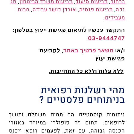
ברחוב
,
תביעות סיעוד
,
תביעות משרד הביטחון
,
תג
נכה
,
תביעות פנסיה
,
אובדן כושר עבודה
,
חבות
מעבידים
.
התקשר עכשיו לתיאום פגישת ייעוץ
בטלפון:
03-9444747
ו/או
השאר פרטיך באתר
, לקביעת
פגישת
יעוץ
ללא עלות וללא כל התחייבות.
מהי רשלנות רפואית
בניתוחים פלסטיים ?
ניתוחים קוסמטיים הם תחום משתלם ומושך
לרופאים. תחום זה פופולרי במיוחד באזורי
הכנסה גבוהה. עם זאת, לפעמים רופא ייכנס